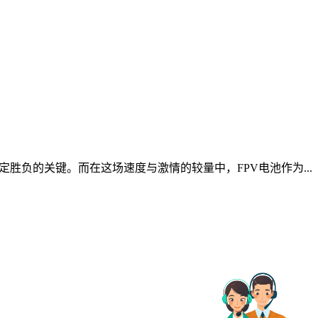
胜负的关键。而在这场速度与激情的较量中，FPV电池作为...