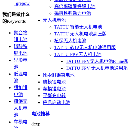
_grepow
高倍率磷酸铁锂电池
磷酸铁锂动力电池
我们是做什么
无人机电池
的
Keywords
TATTU 智能无人机电池
聚合物
TATTU 无人机电池高压版
锂电池
植保无人机电池
磷酸铁
TATTU 软包无人机电池通用版
锂电池
TATTU FPV无人机电池
异形电
TATTU FPV无人机电池R-line
池
TATTU FPV 无人机电池通用
低温电
Ni-MH镍氢电池
池
航模锂电池
纽扣锂
车模锂电池
电池
平衡充电器
植保无
应急启动电池
人机电
电池推荐
池
车模电
dcxp