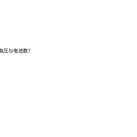
电压与电池数？