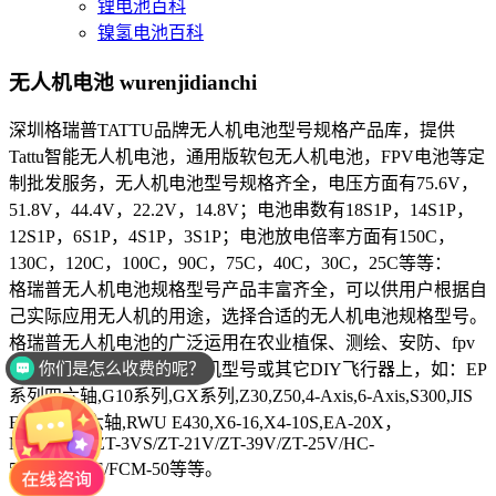
锂电池百科
镍氢电池百科
无人机电池
wurenjidianchi
深圳格瑞普TATTU品牌无人机电池型号规格产品库，提供
Tattu智能无人机电池，通用版软包无人机电池，FPV电池等定
制批发服务，无人机电池型号规格齐全，电压方面有75.6V，
51.8V，44.4V，22.2V，14.8V；电池串数有18S1P，14S1P，
12S1P，6S1P，4S1P，3S1P；电池放电倍率方面有150C，
130C，120C，100C，90C，75C，40C，30C，25C等等：
格瑞普无人机电池规格型号产品丰富齐全，可以供用户根据自
己实际应用无人机的用途，选择合适的无人机电池规格型号。
格瑞普无人机电池的广泛运用在农业植保、测绘、安防、fpv
你们是怎么收费的呢？
和航拍等领域的各种无人机型号或其它DIY飞行器上，如：EP
系列四六轴,G10系列,GX系列,Z30,Z50,4-Axis,6-Axis,S300,JIS
EV系列四六轴,RWU E430,X6-16,X4-10S,EA-20X，
M8,pro/M9/ZT-3VS/ZT-21V/ZT-39V/ZT-25V/HC-
526E/ZV15E/FCM-50等等。