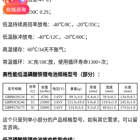
常温脉冲：250C 0.2S；
低温持续高倍率放电：-40℃/8C，-20℃/35C；
低温脉冲放电：-40℃/12C，-20℃/60C；
高温储存：60℃/34天不胀气；
常温循环：3C充/18C放，使用循环寿命1300+次；
高性能低温磷酸铁锂电池规格型号（部分）：
倍率
容量
厚度
宽度
长度
型号规格
电压(V)
重量(g)
(mAh)
(mm)
(mm)
(mm)
（C）
GRP6659134
1C
4700
3.65V
99.5±3.0
6.4±0.2
59.0±0.5
134.0±0.5
GRP93C0246
1C
25000
3.65V
515.0±10.0
9.0±0.3
119.0±1.0
245.0±1.0
GRP9570175
3C
10000
3.65V
214.0±5.0
9.2±0.3
69.0±1.0
174.0±1.0
这个只是列举小部分的产品规格型号，如有其它需求，可以留
言咨询。
低温磷酸铁锂电池放电性能曲线：