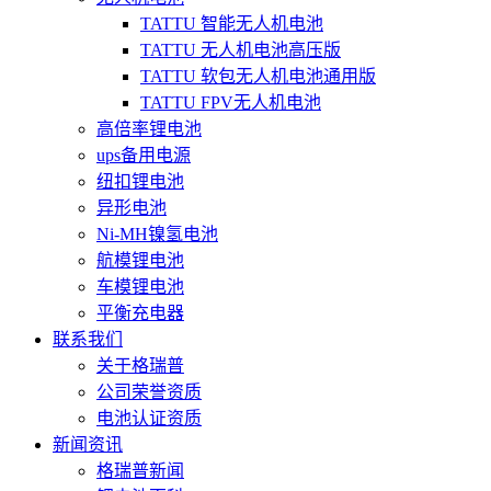
TATTU 智能无人机电池
TATTU 无人机电池高压版
TATTU 软包无人机电池通用版
TATTU FPV无人机电池
高倍率锂电池
ups备用电源
纽扣锂电池
异形电池
Ni-MH镍氢电池
航模锂电池
车模锂电池
平衡充电器
联系我们
关于格瑞普
公司荣誉资质
电池认证资质
新闻资讯
格瑞普新闻