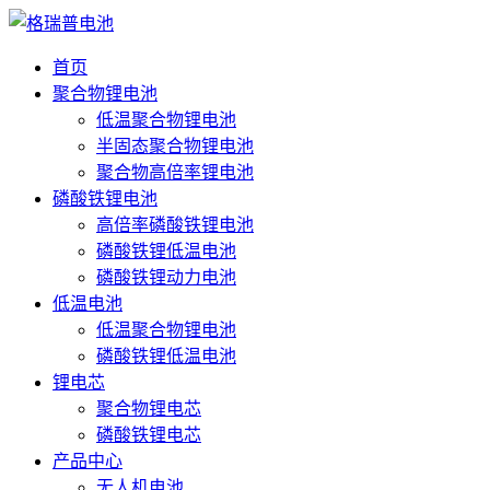
首页
聚合物锂电池
低温聚合物锂电池
半固态聚合物锂电池
聚合物高倍率锂电池
磷酸铁锂电池
高倍率磷酸铁锂电池
磷酸铁锂低温电池
磷酸铁锂动力电池
低温电池
低温聚合物锂电池
磷酸铁锂低温电池
锂电芯
聚合物锂电芯
磷酸铁锂电芯
产品中心
无人机电池