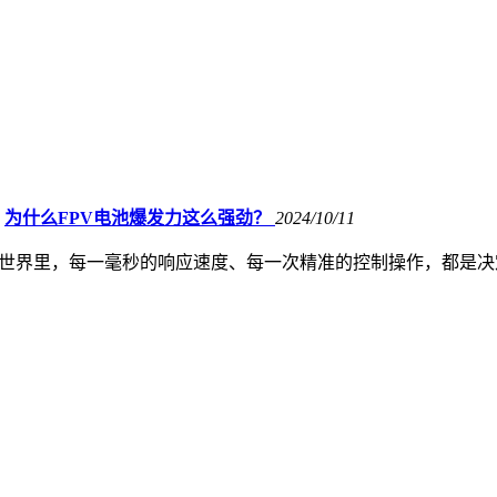
为什么FPV电池爆发力这么强劲？
2024/10/11
的世界里，每一毫秒的响应速度、每一次精准的控制操作，都是决定