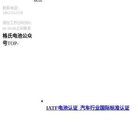
联系电话：
18823312230
请在工作日时间9：
00-18:00之间联系
格氏电池公众
号
TOP-
IATF电池认证_汽车行业国际标准认证