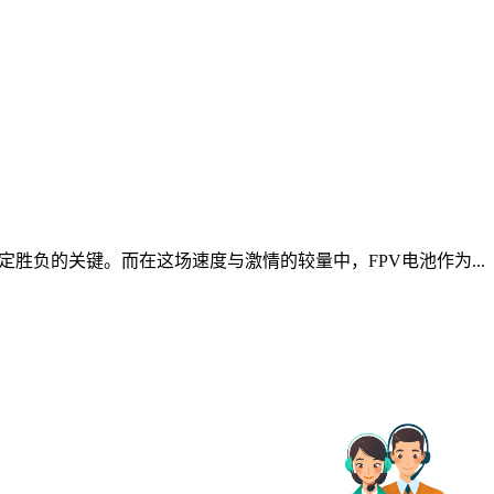
胜负的关键。而在这场速度与激情的较量中，FPV电池作为...