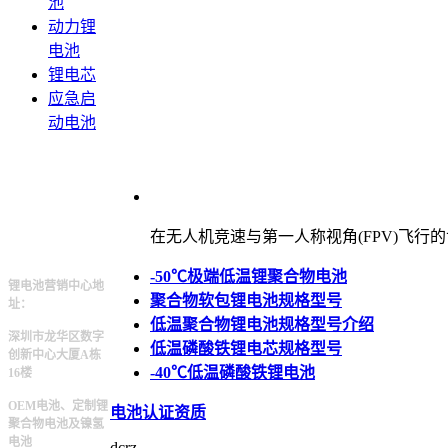
池
动力锂
电池
锂电芯
应急启
动电池
格瑞普电池英文
官网
格瑞普电池供应
商管理系统
在无人机竞速与第一人称视角(FPV)飞行
-50℃极端低温锂聚合物电池
锂电池营销中心地
聚合物软包锂电池规格型号
址：
低温聚合物锂电池规格型号介绍
深圳市龙华区数字
低温磷酸铁锂电芯规格型号
创新中心大厦A栋
-40℃低温磷酸铁锂电池
16楼
OEM电池、定制锂
电池认证资质
聚合物电池及镍氢
电池
dcrz