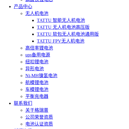
产品中心
无人机电池
TATTU 智能无人机电池
TATTU 无人机电池高压版
TATTU 软包无人机电池通用版
TATTU FPV无人机电池
高倍率锂电池
ups备用电源
纽扣锂电池
异形电池
Ni-MH镍氢电池
航模锂电池
车模锂电池
平衡充电器
联系我们
关于格瑞普
公司荣誉资质
电池认证资质