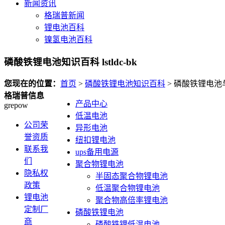
新闻资讯
格瑞普新闻
锂电池百科
镍氢电池百科
磷酸铁锂电池知识百科
lstldc-bk
您现在的位置：
首页
>
磷酸铁锂电池知识百科
>
磷酸铁锂电池
格瑞普信息
产品中心
grepow
低温电池
公司荣
异形电池
誉资质
纽扣锂电池
联系我
ups备用电源
们
聚合物锂电池
隐私权
半固态聚合物锂电池
政策
低温聚合物锂电池
锂电池
聚合物高倍率锂电池
定制厂
磷酸铁锂电池
商
磷酸铁锂低温电池