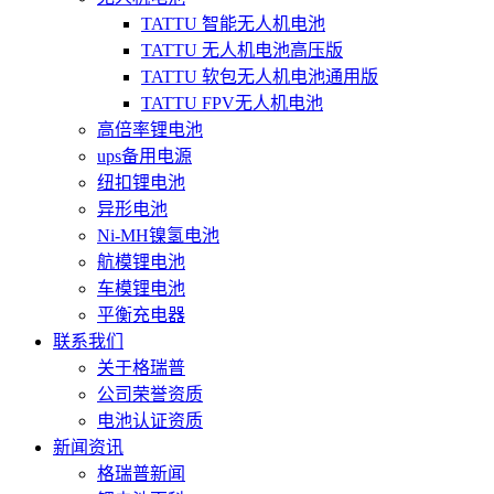
TATTU 智能无人机电池
TATTU 无人机电池高压版
TATTU 软包无人机电池通用版
TATTU FPV无人机电池
高倍率锂电池
ups备用电源
纽扣锂电池
异形电池
Ni-MH镍氢电池
航模锂电池
车模锂电池
平衡充电器
联系我们
关于格瑞普
公司荣誉资质
电池认证资质
新闻资讯
格瑞普新闻