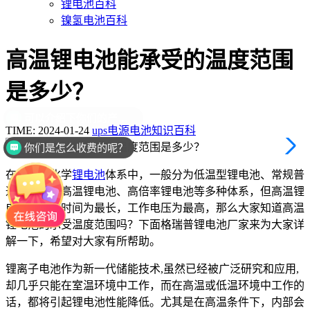
锂电池百科
镍氢电池百科
高温锂电池能承受的温度范围
是多少？
TIME: 2024-01-24
ups电源电池知识百科
你们是怎么收费的呢？
在所有电化学
锂电池
体系中，一般分为低温型锂电池、常规普
通锂电池、高温锂电池、高倍率锂电池等多种体系，但高温锂
电池的贮存时间为最长，工作电压为最高，那么大家知道高温
锂电池的承受温度范围吗？下面格瑞普锂电池厂家来为大家详
解一下，希望对大家有所帮助。
锂离子电池作为新一代储能技术,虽然已经被广泛研究和应用,
却几乎只能在室温环境中工作，而在高温或低温环境中工作的
话，都将引起锂电池性能降低。尤其是在高温条件下，内部会