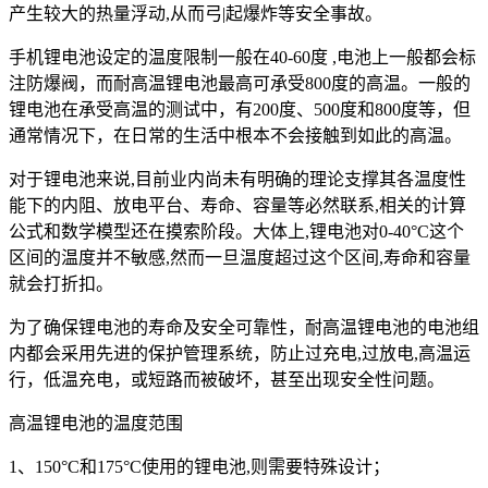
产生较大的热量浮动,从而弓|起爆炸等安全事故。
手机锂电池设定的温度限制一般在40-60度 ,电池上一般都会标
注防爆阀，而耐高温锂电池最高可承受800度的高温。一般的
锂电池在承受高温的测试中，有200度、500度和800度等，但
通常情况下，在日常的生活中根本不会接触到如此的高温。
对于锂电池来说,目前业内尚未有明确的理论支撑其各温度性
能下的内阻、放电平台、寿命、容量等必然联系,相关的计算
公式和数学模型还在摸索阶段。大体上,锂电池对0-40°C这个
区间的温度并不敏感,然而一旦温度超过这个区间,寿命和容量
就会打折扣。
为了确保锂电池的寿命及安全可靠性，耐高温锂电池的电池组
内都会采用先进的保护管理系统，防止过充电,过放电,高温运
行，低温充电，或短路而被破坏，甚至出现安全性问题。
高温锂电池的温度范围
1、150°C和175°C使用的锂电池,则需要特殊设计；