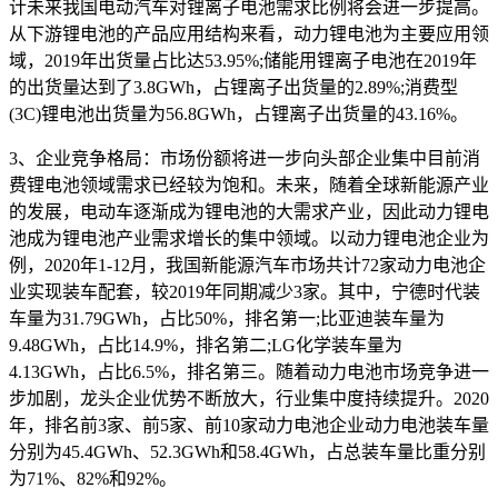
计未来我国电动汽车对锂离子电池需求比例将会进一步提高。
从下游锂电池的产品应用结构来看，动力锂电池为主要应用领
域，2019年出货量占比达53.95%;储能用锂离子电池在2019年
的出货量达到了3.8GWh，占锂离子出货量的2.89%;消费型
(3C)锂电池出货量为56.8GWh，占锂离子出货量的43.16%。
3、企业竞争格局：市场份额将进一步向头部企业集中目前消
费锂电池领域需求已经较为饱和。未来，随着全球新能源产业
的发展，电动车逐渐成为锂电池的大需求产业，因此动力锂电
池成为锂电池产业需求增长的集中领域。以动力锂电池企业为
例，2020年1-12月，我国新能源汽车市场共计72家动力电池企
业实现装车配套，较2019年同期减少3家。其中，宁德时代装
车量为31.79GWh，占比50%，排名第一;比亚迪装车量为
9.48GWh，占比14.9%，排名第二;LG化学装车量为
4.13GWh，占比6.5%，排名第三。随着动力电池市场竞争进一
步加剧，龙头企业优势不断放大，行业集中度持续提升。2020
年，排名前3家、前5家、前10家动力电池企业动力电池装车量
分别为45.4GWh、52.3GWh和58.4GWh，占总装车量比重分别
为71%、82%和92%。