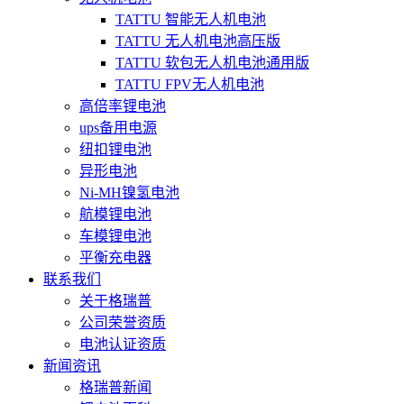
TATTU 智能无人机电池
TATTU 无人机电池高压版
TATTU 软包无人机电池通用版
TATTU FPV无人机电池
高倍率锂电池
ups备用电源
纽扣锂电池
异形电池
Ni-MH镍氢电池
航模锂电池
车模锂电池
平衡充电器
联系我们
关于格瑞普
公司荣誉资质
电池认证资质
新闻资讯
格瑞普新闻