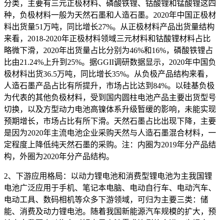
分类，主要有三元正极材料、磷酸铁锂、钴酸锂和锰酸锂这四
种，负极材料一般为天然石墨和人造石墨。2020年中国正极材
料出货量51万吨，同比增长27%。从正极材料产品出货量结构
来看，2018-2020年正极材料领域三元材料和钴酸锂材料占比
略微下滑，2020年出货量占比分别为46%和16%，磷酸铁锂占
比由21.24%上升到25%。据GGII调研数据显示，2020年中国负
极材料出货36.5万吨，同比增长35%。从负极产品结构来看，
人造石墨产品占比有所提升，市场占比达到84%。以硅基负极
为代表的其他负极材料，受到国内圆柱电池产品主要出货型号
切换，以及方型动力电池高镍体系升级暂缓的影响，未能实现
预期增长，市场占比有所下滑。天然石墨占比出现下降，主要
是因为2020年主流电池企业采购天然与人造石墨混合材料，一
定程度上降低纯天然石墨的采购。注：内圈为2019年分产品结
构，外圈为2020年分产品结构。
2、下游应用格局：以动力锂电池和消费型锂电池为主我国锂
电池广泛应用于手机、笔记本电脑、电动自行车、电动汽车、
电动工具、数码相机等众多下游领域，可归为主要三类：储
能、消费及动力锂电池。随着我国新能源汽车规模的扩大，预