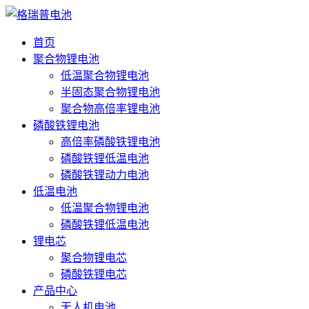
首页
聚合物锂电池
低温聚合物锂电池
半固态聚合物锂电池
聚合物高倍率锂电池
磷酸铁锂电池
高倍率磷酸铁锂电池
磷酸铁锂低温电池
磷酸铁锂动力电池
低温电池
低温聚合物锂电池
磷酸铁锂低温电池
锂电芯
聚合物锂电芯
磷酸铁锂电芯
产品中心
无人机电池