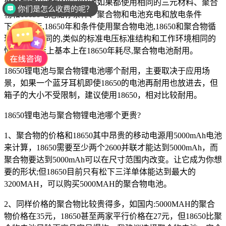
聚合物锂电池和18650电池如果都使用相同的三元材料、聚合
你们是怎么收费的呢？
物和18650电池储存条件、聚合物和电池充电和放电条件
是品牌厂家直销吗？
下,18650年,18650年和条件使用聚合物电池,18650和聚合物循
环条件是相同的,类似的标准电压标准结构和工作环境相同的
情况下,实际上基本上在18650年耗尽,聚合物电池耐用。
18650锂电池与聚合物锂电池哪个耐用，主要取决于应用场
景，如果一个蓝牙耳机即使18650的电池再耐用也放进去，但
箱子的大小不受限制，建议使用18650，相对比较耐用。
18650锂电池与聚合物锂电池哪个更贵?
1、聚合物的价格和18650其中昂贵的移动电源用5000mAh电池
来计算，18650需要至少两个2600并联才能达到5000mAh，而
聚合物要达到5000mAh可以在尺寸范围内改变。让它成为你想
要的形状;但18650目前只有松下三洋单体能达到最大的
3200MAH，可以购买5000MAH的聚合物电池。
2、同样价格的聚合物比较贵得多，如国内:5000MAH的聚合
物价格在35元，18650甚至两家平行价格在27元，但18650比聚