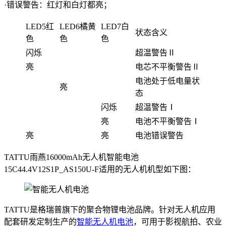
·错误警告：红灯和白灯都亮；
LED5红
LED6橘黄
LED7白
状态含义
色
色
色
闪烁
超温警告Ⅱ
亮
电芯不平衡警告Ⅱ
电池处于低电量状
亮
态
闪烁
超温警告Ⅰ
亮
电池不平衡警告Ⅰ
亮
亮
电池错误警告
TATTU雨燕16000mAh无人机智能电池
15C44.4V12S1P_AS150U-F适用的无人机机型如下图：
TATTU是格瑞普旗下的聚合物锂电池品牌。针对无人机应用
配套研发定制生产的
智能无人机电池
，可用于影视航拍、农业