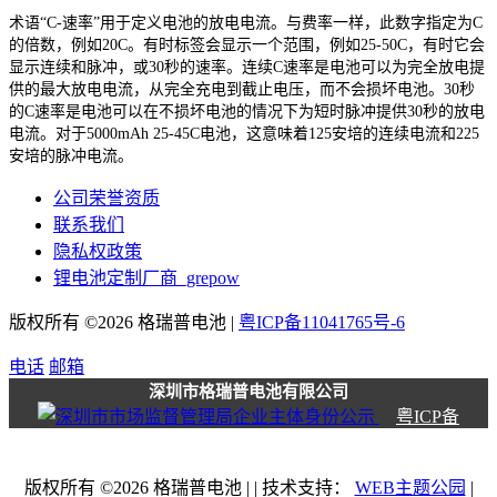
术语“C-速率”用于定义电池的放电电流。与费率一样，此数字指定为C
的倍数，例如20C。有时标签会显示一个范围，例如25-50C，有时它会
显示连续和脉冲，或30秒的速率。连续C速率是电池可以为完全放电提
供的最大放电电流，从完全充电到截止电压，而不会损坏电池。30秒
的C速率是电池可以在不损坏电池的情况下为短时脉冲提供30秒的放电
电流。对于5000mAh 25-45C电池，这意味着125安培的连续电流和225
安培的脉冲电流。
公司荣誉资质
联系我们
隐私权政策
锂电池定制厂商_grepow
版权所有 ©2026 格瑞普电池 |
粤ICP备11041765号-6
电话
邮箱
深圳市格瑞普电池有限公司
粤ICP备
11041765号-6
版权所有 ©2026 格瑞普电池 |
| 技术支持：
WEB主题公园
|