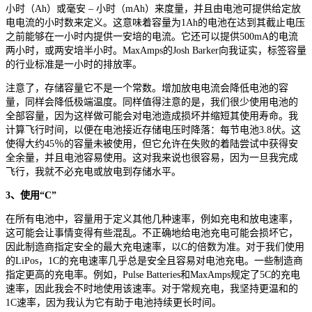
小时（Ah）或毫安 – 小时（mAh）来度量，并且由电池可提供给定放
电电流的小时数来定义。这意味着容量为1Ah的电池在达到其截止电压
之前能够在一小时内提供一安培的电流。它还可以提供500mA的电流
两小时，或两安培半小时。MaxAmps的Josh Barker向我证实，标签容量
的行业标准是一小时的排放率。
注意了，存储容量它不是一个常数。增加放电电流会降低电池的容
量，同样会降低极端温度。同样值得注意的是，我们很少使用电池的
全部容量，因为这样做可能会对电池造成损坏并缩短其使用寿命。我
计算飞行时间，以便在电池接近存储电压时降落：每节电池3.8伏。这
使得大约45％的容量未被使用，但它允许在失败的着陆尝试中获得安
全余量，并且电池容易使用。这对我来说也很容易，因为一旦我完成
飞行，我就不必充电或放电到存储水平。
3、使用“C”
在所有电池中，容量用于定义其他几种速率，例如充电和放电速率，
这可能会让事情变得有些混乱。不正确地给电池充电可能会损坏它，
因此制造商指定安全的最大充电速率，以C的倍数为准。对于我们使用
的LiPos，1C的充电速率几乎总是安全且容易对电池充电。一些制造商
指定更高的充电率。例如，Pulse Batteries和MaxAmps规定了5C的充电
速率，因此我会不时地使用该速率。对于常规充电，我坚持更温和的
1C速率，因为我认为它有助于电池持续更长时间。