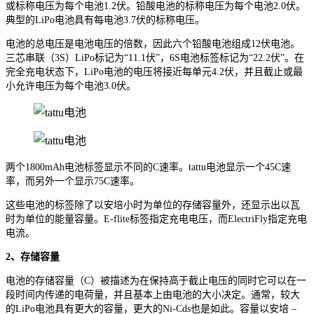
或标称电压为每个电池1.2伏。铅酸电池的标称电压为每个电池2.0伏。
典型的LiPo电池具有每电池3.7伏的标称电压。
电池的总电压是电池电压的倍数，因此六个铅酸电池组成12伏电池。
三芯串联（3S）LiPo标记为“11.1伏”，6S电池标签标记为“22.2伏”。在
完全充电状态下，LiPo电池的电压将接近每单元4.2伏，并且截止或最
小允许电压为每个电池3.0伏。
两个1800mAh电池标签显示不同的C速率。tattu电池显示一个45C速
率，而另外一个显示75C速率。
这些电池的标签除了以安培小时为单位的存储容量外，还显示出以瓦
时为单位的能量容量。E-flite标签指定充电电压，而ElectriFly指定充电
电流。
2、存储容量
电池的存储容量（C）被描述为在保持高于截止电压的同时它可以在一
段时间内传递的电荷量，并且基本上由电池的大小决定。通常，较大
的LiPo电池具有更大的容量，更大的Ni-Cds也是如此。容量以安培 –