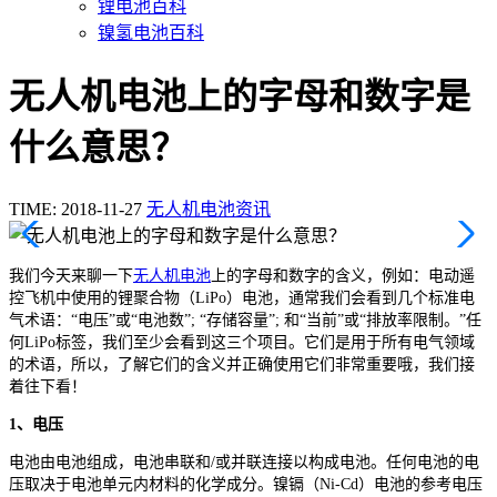
锂电池百科
镍氢电池百科
无人机电池上的字母和数字是
什么意思？
TIME: 2018-11-27
无人机电池资讯
我们今天来聊一下
无人机电池
上的字母和数字的含义，例如：电动遥
控飞机中使用的锂聚合物（LiPo）电池，通常我们会看到几个标准电
气术语：“电压”或“电池数”; “存储容量”; 和“当前”或“排放率限制。”任
何LiPo标签，我们至少会看到这三个项目。它们是用于所有电气领域
的术语，所以，了解它们的含义并正确使用它们非常重要哦，我们接
着往下看！
1、电压
电池由电池组成，电池串联和/或并联连接以构成电池。任何电池的电
压取决于电池单元内材料的化学成分。镍镉（Ni-Cd）电池的参考电压