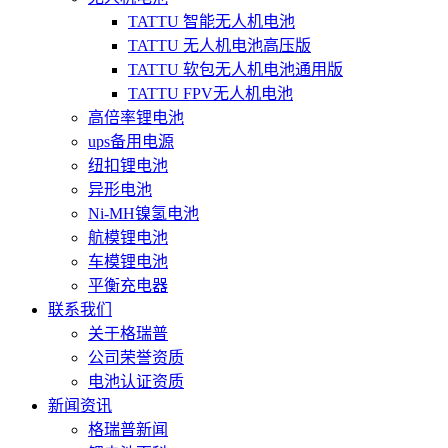
TATTU 智能无人机电池
TATTU 无人机电池高压版
TATTU 软包无人机电池通用版
TATTU FPV无人机电池
高倍率锂电池
ups备用电源
纽扣锂电池
异形电池
Ni-MH镍氢电池
航模锂电池
车模锂电池
平衡充电器
联系我们
关于格瑞普
公司荣誉资质
电池认证资质
新闻资讯
格瑞普新闻