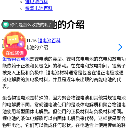
锂电池百科
镍氢电池百科
聚合物锂电池的介绍
你们是怎么收费的呢？
TIME: 2018-11-16
锂电池百科
聚合物锂电池
是锂电池的类型。锂可充电电池的充电和放电功
能依赖于正极和负极之间的移动。在充电和放电期间，锂离子
被充入正极和负极中; 锂电池材料通常是包含在锂正电极或通
过电解质的负电极材料，并且是近年来出现的高能电池的代
表。
聚合物锂电池是特殊的，因为聚合物锂电池和其他常规锂电池
的电解质不同。常规锂电池使用的是液体电解质和聚合物锂电
池使用新型固体电解质。但使用的正极材料与负极材料相同。
锂电池的液体电解质可以由固体电解质来代替，这样就是聚合
物锂电池，它们可以做成任何形状。在电池盒上使用传统的轻