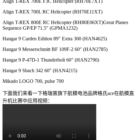
Align T-REX 700E F3C Helicopter (RH70E7XT)
Align T-REX 700L RC Helicopter (RH70E11XT)
Align T-REX 800E RC Helicopter (RH80E06XT)Great Planes
Sequence GP/EP 71.5″ (GPMA1232)
Hangar 9 Carden Edition 89″ Extra 300 (HAN4625)
Hangar 9 Messerschmitt BF 109F-2 60″ (HAN2785)
Hangar 9 P-47D-1 Thunderbolt 60″ (HAN2790)
Hangar 9 Sbach 342 60″ (HAN4215)
Mikado LOGO 700, pulse 700
下面我们来看一下格瑞普旗下航模电池品牌格氏ace在航模直
升机比赛中应用视频：