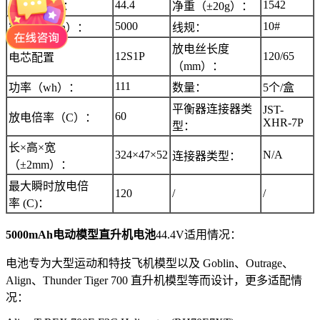
44.4
1542
电压（V）：
净重（±20g）：
5000
10#
容量（mAh）：
线规：
放电丝长度
12S1P
120/65
电芯配置
（mm）：
111
功率（wh）：
数量：
5个/盒
平衡器连接器类
JST-
60
放电倍率（C）：
XHR-7P
型：
长×高×宽
324×47×52
N/A
连接器类型：
（±2mm）：
最大瞬时放电倍
120
/
/
率 (C)：
5000mAh
电动模型直升机电池
44.4V适用情况：
电池专为大型运动和特技飞机模型以及 Goblin、Outrage、
Align、Thunder Tiger 700 直升机模型等而设计，更多适配情
况：