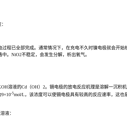
应：
充电过程已全部完成。通常情况下，在充电不久时镍电极就会开始
格中。NiO2不稳定，会发生分解，析出氧气。
H溶液的Cd（OH）2。镉电极的放电反应机理是溶解一沉积机理
-5
×10
mol/L，该浓度可以使镉电极具有较高的反应速率，这
入溶液：