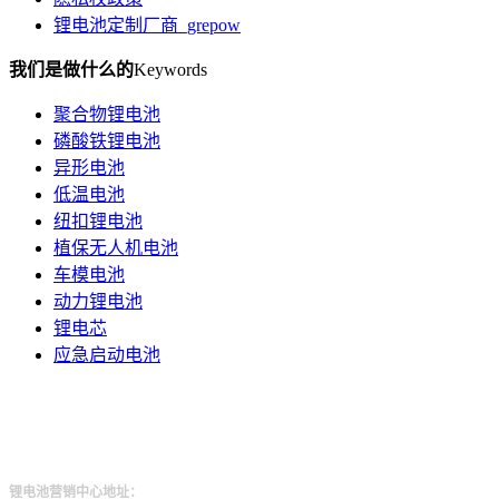
锂电池定制厂商_grepow
我们是做什么的
Keywords
聚合物锂电池
磷酸铁锂电池
异形电池
低温电池
纽扣锂电池
植保无人机电池
车模电池
动力锂电池
锂电芯
应急启动电池
格瑞普电池英文官网
格瑞普电池供应商管理系统
锂电池营销中心地址：