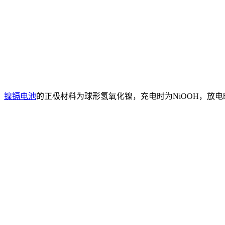
镍镉电池
的正极材料为球形氢氧化镍，充电时为NiOOH，放电时为Ni