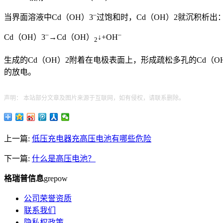
–
当界面溶液中Cd（OH）3
过饱和时，Cd（OH）2就沉积析出
–
–
Cd（OH）3
→Cd（OH）
↓+OH
2
生成的Cd（OH）2附着在电极表面上，形成疏松多孔的Cd（O
的放电。
声明： 本站部分文章及图片来源于互联网，如有侵权，请联系删除。
上一篇:
低压充电器充高压电池有哪些危险
下一篇:
什么是高压电池？
格瑞普信息
grepow
公司荣誉资质
联系我们
隐私权政策