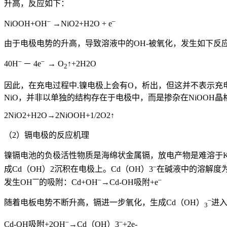
升高，反应如下：
–
–
NiOOH+OH
→NiO2+H2O + e
由于电极电势的升高，导致溶液中的OH-被氧化，发生如下反
–
–
40H
－ 4e
→ O
↑+2H2O
2
因此，在充电过程中.镍电极上会有O，析出，但这并不表示
NiO，并非以单独的结构存在于电极中，而是掺杂在NiOOH晶
2NiO2+H2O→2NiOOH+1/2O2↑
（2）镉电极的反应机理
镍镉电池的负极活性物质是海绵状金属镉，放电产物是难溶于KO
–
成Cd（OH）2沉积在电极上。Cd（OH）3
在碱液中的溶解度为9
一
–
–
发生OH
的吸附：Cd+OH
→Cd-OH吸附+e
–
随着电板电势不断升高，镉进一步氧化，生成Cd（OH）
进
3
–
–
Cd-OH吸附+2OH
→Cd（OH）3
+2e-