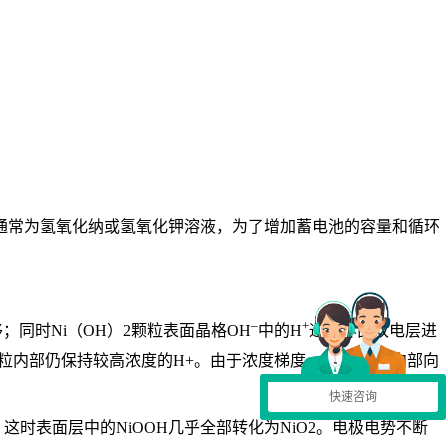
通常为氢氧化纳或氢氧化钾溶液，为了增加蓄电池的容量和循环
–
+
同时Ni（OH）2颗粒表面晶格OH
中的H
通过界面双电层进
颗粒内部仍保持较高浓度的H+。由于浓度梯度，H+从颗粒内部向
快速咨询
时表面层中的NiOOH几乎全部转化为NiO2。电极电势不断