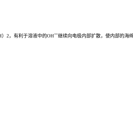
：
一
H）2，有利于溶液中的OH
继续向电极内部扩散，使内部的海绵