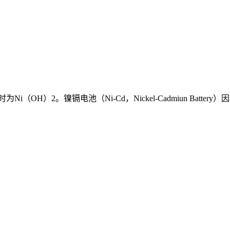
（OH）2。镍镉电池（Ni-Cd，Nickel-Cadmiun Batt