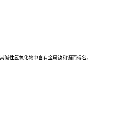
ery）因其碱性氢氧化物中含有金属镍和镉而得名。