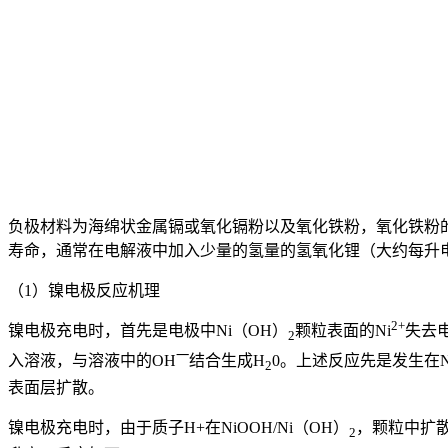
负极材料为海绵状金属镉或氧化镉粉以及氧化铁粉，氧化铁粉
寿命，通常在电解液中加入少量的氢量的氢氧化锂（大约每升电解
（1）镍电极反应机理
2+
镍电极充电时，首先是电极中Ni（OH）
颗粒表面的Ni
失去电
2
一
入溶液，与溶液中的OH
结合生成H
0。上述反应先是发生在
2
表面层扩散。
镍电极充电时，由于质子H+在NiOOH/Ni（OH）
，颗粒中扩散
2